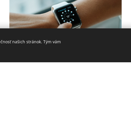
ečnosť našich stránok. Tým vám
Pre ľudí, ktorí majú málo času
pre seba
Zistiť, či je to pre mňa