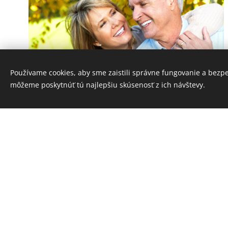
Používame cookies, aby sme zaistili správne fungovanie a bezp
môžeme poskytnúť tú najlepšiu skúsenosť z ich návštevy.
Pre ľudí, ktorým záleží na svojom
zdraví