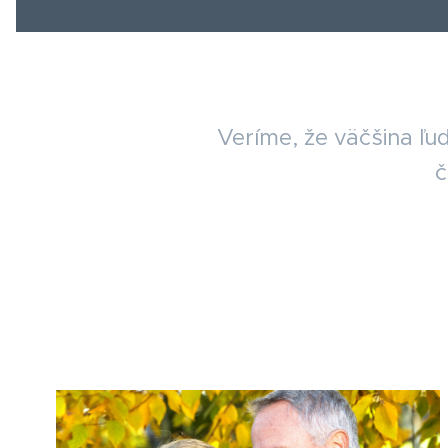
Veríme, že väčšina ľud
č