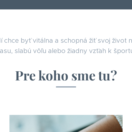
í chce byť vitálna a schopná žiť svoj život
asu, slabú vôľu alebo žiadny vzťah k šport
Pre koho sme tu?