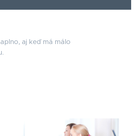
 naplno, aj keď má málo
u.