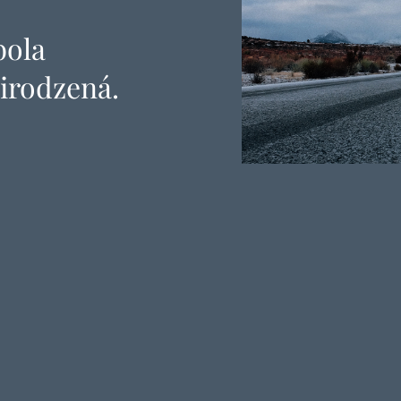
bola
irodzená.