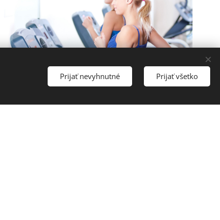
Prijať nevyhnutné
Prijať všetko
Pre ľudí, ktorí chcú pre seba
niečo robiť